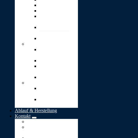
Wärme
Wunsch
4 kleine goldene
Blätter
4 kleine goldene
Herzen
Option: Gravur
Schmuck
Bead-
Silberanhänger
Herz-Anhänger
Kugel „Lieber
Mensch“
„Stern-Taler“
Bestattungen
Naturbestattung in
Deutschland
Naturbestattung in
der Schweiz
Ablauf & Herstellung
Kontakt
Impressum
Allgemeine
Geschäftsbedingungen