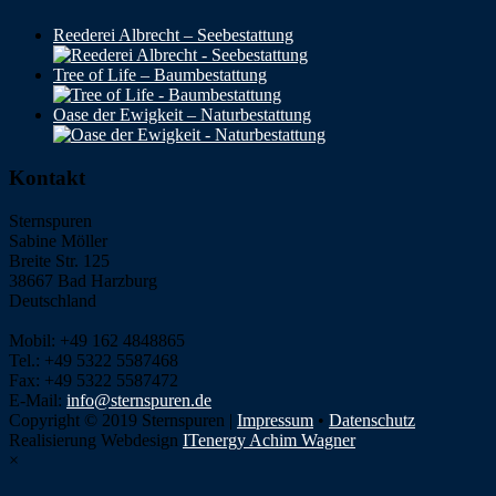
Reederei Albrecht – Seebestattung
Tree of Life – Baumbestattung
Oase der Ewigkeit – Naturbestattung
Kontakt
Sternspuren
Sabine Möller
Breite Str. 125
38667 Bad Harzburg
Deutschland
Mobil: +49 162 4848865
Tel.: +49 5322 5587468
Fax: +49 5322 5587472
E-Mail:
info@sternspuren.de
Copyright © 2019 Sternspuren |
Impressum
•
Datenschutz
Realisierung Webdesign
ITenergy Achim Wagner
×