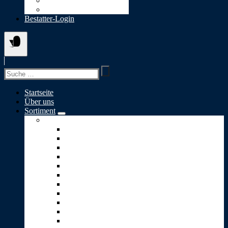
Datenschutz
Cookie-Richtlinie (EU)
Bestatter-Login
Suchen
nach:
Startseite
Über uns
Sortiment
Skulpturen A-S
Ewiges Licht
Geborgenheit
Glaube-Liebe-Hoffnung
Goldener Engel
Goldenes Herz
Kleiner Engel
Lebensbaum
Lebensweg
Lichtblick
Puzzle
Stärke