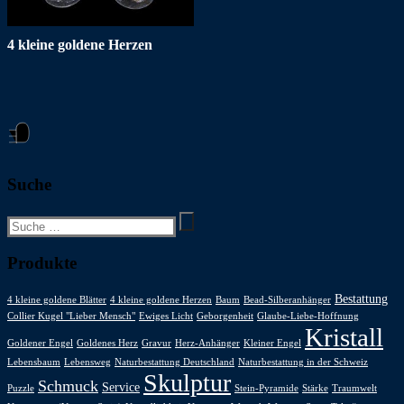
4 kleine goldene Herzen
Suche
Suchen
nach:
Produkte
Bestattung
4 kleine goldene Blätter
4 kleine goldene Herzen
Baum
Bead-Silberanhänger
Collier Kugel "Lieber Mensch"
Ewiges Licht
Geborgenheit
Glaube-Liebe-Hoffnung
Kristall
Goldener Engel
Goldenes Herz
Gravur
Herz-Anhänger
Kleiner Engel
Lebensbaum
Lebensweg
Naturbestattung Deutschland
Naturbestattung in der Schweiz
Skulptur
Schmuck
Service
Puzzle
Stein-Pyramide
Stärke
Traumwelt