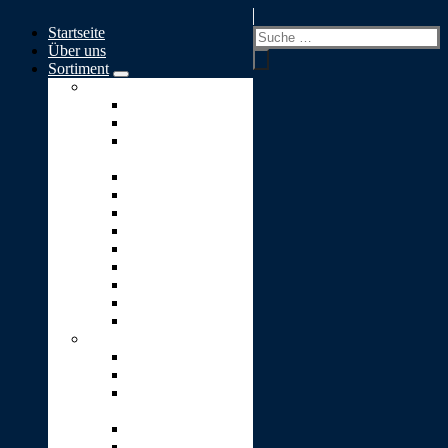
Springe
Startseite
zum
Suchen
Über uns
Inhalt
nach:
Sortiment
Skulpturen A-S
Ewiges Licht
Geborgenheit
Glaube-Liebe-
Hoffnung
Goldener Engel
Goldenes Herz
Kleiner Engel
Lebensbaum
Lebensweg
Lichtblick
Puzzle
Stärke
Stein-Pyramide
Skulpturen T-Z
Träne (2er-Set)
Traumwelt
Umarmung
(Vicenza-Stein)
Unendlichkeit
Ursprung