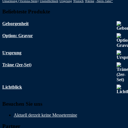
Umarmung (Vicenza-Stein)
Unendlichkeit
Ursprung
Wunsch
Wärme
„Stern-Taler“
Beliebteste Produkte
Geborgenheit
Option: Gravur
Ursprung
Träne (2er-Set)
Lichtblick
Besuchen Sie uns
Aktuell derzeit keine Messetermine
Partner