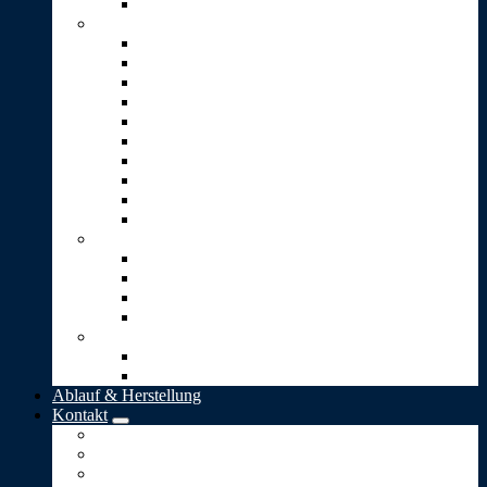
Stein-Pyramide
Skulpturen T-Z
Träne (2er-Set)
Traumwelt
Umarmung (Vicenza-Stein)
Unendlichkeit
Ursprung
Wärme
Wunsch
4 kleine goldene Blätter
4 kleine goldene Herzen
Option: Gravur
Schmuck
Bead-Silberanhänger
Herz-Anhänger
Kugel „Lieber Mensch“
„Stern-Taler“
Bestattungen
Naturbestattung in Deutschland
Naturbestattung in der Schweiz
Ablauf & Herstellung
Kontakt
Impressum
Allgemeine Geschäftsbedingungen
Datenschutz