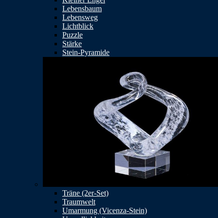
Lebensbaum
Lebensweg
Lichtblick
Puzzle
Stärke
Stein-Pyramide
Träne (2er-Set)
Traumwelt
Umarmung (Vicenza-Stein)