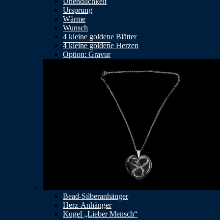
Unendlichkeit
Ursprung
Wärme
Wunsch
4 kleine goldene Blätter
4 kleine goldene Herzen
Option: Gravur
Bead-Silberanhänger
Herz-Anhänger
Kugel „Lieber Mensch“