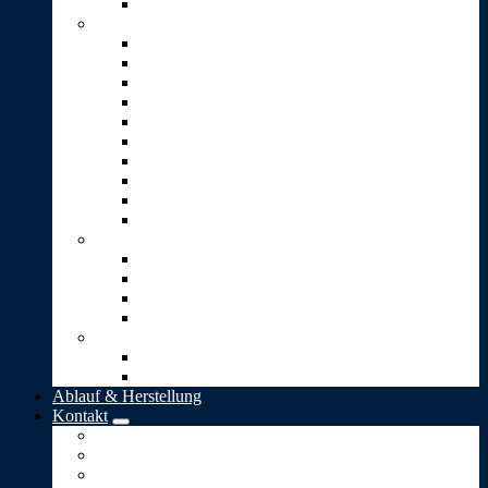
Stein-Pyramide
Skulpturen T-Z
Träne (2er-Set)
Traumwelt
Umarmung (Vicenza-Stein)
Unendlichkeit
Ursprung
Wärme
Wunsch
4 kleine goldene Blätter
4 kleine goldene Herzen
Option: Gravur
Schmuck
Bead-Silberanhänger
Herz-Anhänger
Kugel „Lieber Mensch“
„Stern-Taler“
Bestattungen
Naturbestattung in Deutschland
Naturbestattung in der Schweiz
Ablauf & Herstellung
Kontakt
Impressum
Allgemeine Geschäftsbedingungen
Datenschutz