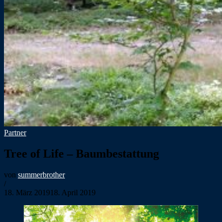
Partner
Tree of Life – Baumbestattung
von
summerbrother
/
18. März 2019
18. April 2019