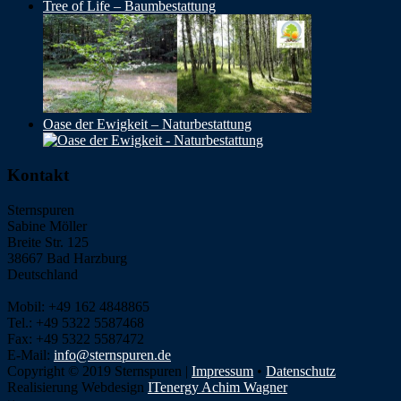
Tree of Life – Baumbestattung
Oase der Ewigkeit – Naturbestattung
Kontakt
Sternspuren
Sabine Möller
Breite Str. 125
38667 Bad Harzburg
Deutschland
Mobil: +49 162 4848865
Tel.: +49 5322 5587468
Fax: +49 5322 5587472
E-Mail:
info@sternspuren.de
Copyright © 2019 Sternspuren |
Impressum
•
Datenschutz
Realisierung Webdesign
ITenergy Achim Wagner