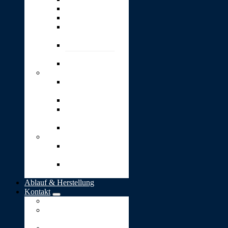
Wärme
Wunsch
4 kleine goldene
Blätter
4 kleine goldene
Herzen
Option: Gravur
Schmuck
Bead-
Silberanhänger
Herz-Anhänger
Kugel „Lieber
Mensch“
„Stern-Taler“
Bestattungen
Naturbestattung in
Deutschland
Naturbestattung in
der Schweiz
Ablauf & Herstellung
Kontakt
Impressum
Allgemeine
Geschäftsbedingungen