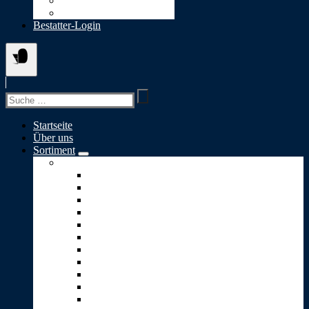
Datenschutz
Cookie-Richtlinie (EU)
Bestatter-Login
Suchen
nach:
Startseite
Über uns
Sortiment
Skulpturen A-S
Ewiges Licht
Geborgenheit
Glaube-Liebe-Hoffnung
Goldener Engel
Goldenes Herz
Kleiner Engel
Lebensbaum
Lebensweg
Lichtblick
Puzzle
Stärke