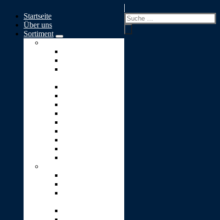
Springe
Startseite
zum
Suchen
Über uns
Inhalt
nach:
Sortiment
Skulpturen A-S
Ewiges Licht
Geborgenheit
Glaube-Liebe-
Hoffnung
Goldener Engel
Goldenes Herz
Kleiner Engel
Lebensbaum
Lebensweg
Lichtblick
Puzzle
Stärke
Stein-Pyramide
Skulpturen T-Z
Träne (2er-Set)
Traumwelt
Umarmung
(Vicenza-Stein)
Unendlichkeit
Ursprung