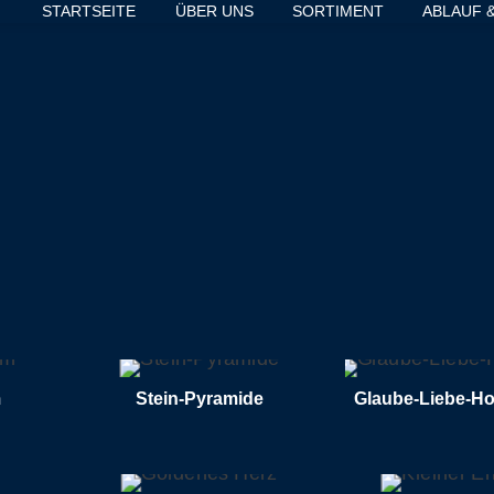
STARTSEITE
ÜBER UNS
SORTIMENT
ABLAUF 
LESEN
WEITERLESEN
WEITERLE
m
Stein-Pyramide
Glaube-Liebe-H
TERLESEN
WEITERLESEN
WEITE