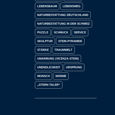
LEBENSBAUM
LEBENSWEG
NATURBESTATTUNG DEUTSCHLAND
NATURBESTATTUNG IN DER SCHWEIZ
PUZZLE
SCHMUCK
SERVICE
SKULPTUR
STEIN-PYRAMIDE
STÄRKE
TRAUMWELT
UMARMUNG (VICENZA-STEIN)
UNENDLICHKEIT
URSPRUNG
WUNSCH
WÄRME
„STERN-TALER“