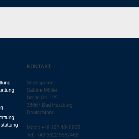
KONTAKT
ttung
Sternspuren
Sabine Möller
Breite Str. 125
38667 Bad Harzburg
Deutschland
tattung
Mobil: +49 162 4848865
Tel.: +49 5322 5587468