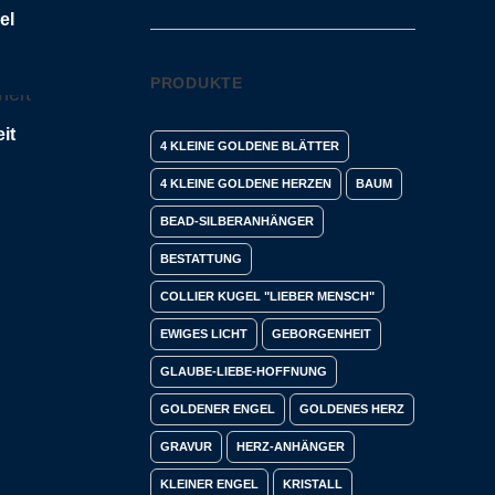
el
PRODUKTE
RLESEN
it
4 KLEINE GOLDENE BLÄTTER
4 KLEINE GOLDENE HERZEN
BAUM
BEAD-SILBERANHÄNGER
BESTATTUNG
COLLIER KUGEL "LIEBER MENSCH"
EWIGES LICHT
GEBORGENHEIT
GLAUBE-LIEBE-HOFFNUNG
GOLDENER ENGEL
GOLDENES HERZ
GRAVUR
HERZ-ANHÄNGER
KLEINER ENGEL
KRISTALL