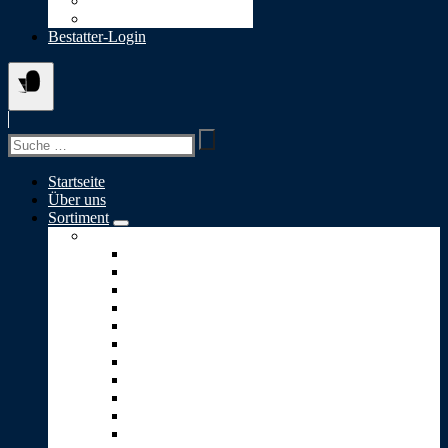
Datenschutz
Cookie-Richtlinie (EU)
Bestatter-Login
Suchen
nach:
Startseite
Über uns
Sortiment
Skulpturen A-S
Ewiges Licht
Geborgenheit
Glaube-Liebe-Hoffnung
Goldener Engel
Goldenes Herz
Kleiner Engel
Lebensbaum
Lebensweg
Lichtblick
Puzzle
Stärke