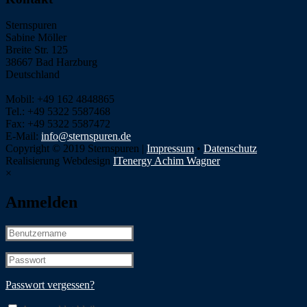
Sternspuren
Sabine Möller
Breite Str. 125
38667 Bad Harzburg
Deutschland
Mobil: +49 162 4848865
Tel.: +49 5322 5587468
Fax: +49 5322 5587472
E-Mail:
info@sternspuren.de
Copyright © 2019 Sternspuren |
Impressum
•
Datenschutz
Realisierung Webdesign
ITenergy Achim Wagner
×
Anmelden
Passwort vergessen?