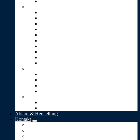
Stein-Pyramide
Skulpturen T-Z
Träne (2er-Set)
Traumwelt
Umarmung (Vicenza-Stein)
Unendlichkeit
Ursprung
Wärme
Wunsch
4 kleine goldene Blätter
4 kleine goldene Herzen
Option: Gravur
Schmuck
Bead-Silberanhänger
Herz-Anhänger
Kugel „Lieber Mensch“
„Stern-Taler“
Bestattungen
Naturbestattung in Deutschland
Naturbestattung in der Schweiz
Ablauf & Herstellung
Kontakt
Impressum
Allgemeine Geschäftsbedingungen
Datenschutz