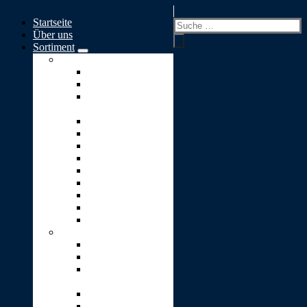
Springe
Startseite
zum
Suchen
Über uns
Inhalt
nach:
Sortiment
Skulpturen A-S
Ewiges Licht
Geborgenheit
Glaube-Liebe-
Hoffnung
Goldener Engel
Goldenes Herz
Kleiner Engel
Lebensbaum
Lebensweg
Lichtblick
Puzzle
Stärke
Stein-Pyramide
Skulpturen T-Z
Träne (2er-Set)
Traumwelt
Umarmung
(Vicenza-Stein)
Unendlichkeit
Ursprung