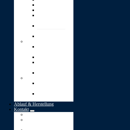
Wärme
Wunsch
4 kleine goldene
Blätter
4 kleine goldene
Herzen
Option: Gravur
Schmuck
Bead-
Silberanhänger
Herz-Anhänger
Kugel „Lieber
Mensch“
„Stern-Taler“
Bestattungen
Naturbestattung in
Deutschland
Naturbestattung in
der Schweiz
Ablauf & Herstellung
Kontakt
Impressum
Allgemeine
Geschäftsbedingungen