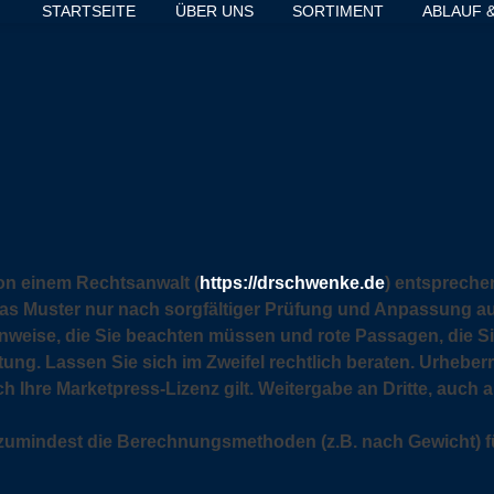
STARTSEITE
ÜBER UNS
SORTIMENT
ABLAUF 
on einem Rechtsanwalt (
https://drschwenke.de
) entspreche
 das Muster nur nach sorgfältiger Prüfung und Anpassung a
inweise, die Sie beachten müssen und rote Passagen, die 
tung. Lassen Sie sich im Zweifel rechtlich beraten. Urheber
Ihre Marketpress-Lizenz gilt. Weitergabe an Dritte, auch an 
 zumindest die Berechnungsmethoden (z.B. nach Gewicht) f