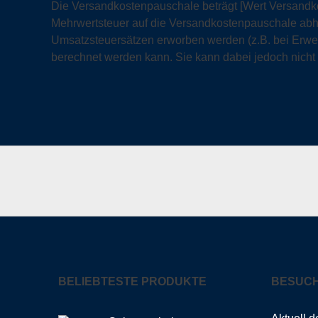
Die Versandkostenpauschale beträgt [Wert Versandk
Mehrwertsteuer auf die Versandkostenpauschale abh
Umsatzsteuersätzen erworben werden (z.B. bei Erwe
berechnet werden kann. Sie kann dabei jedoch nicht 
BELIEBTESTE PRODUKTE
BESUCH