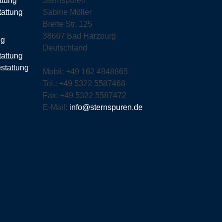
ttung
Sternspuren
Sabine Möller
Breite Str. 125
38667 Bad Harzburg
Deutschland
tattung
Mobil: +49 162 4848865
Tel.: +49 5322 5587468
Fax: +49 5322 5587472
E-Mail:
info@sternspuren.de