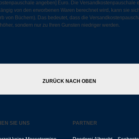
ostenpauschale angeben] Euro. Die Versandkostenpauschale ent
ängig von den erworbenen Waren berechnet wird, kann sie sic
rb von Büchern). Das bedeutet, dass die Versandkostenpauscha
höher, sondern nur zu Ihren Gunsten niedriger werden.
ZURÜCK NACH OBEN
EN SIE UNS
PARTNER