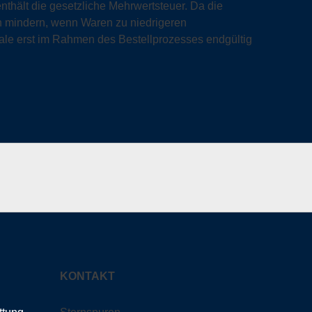
hält die gesetzliche Mehrwertsteuer. Da die
h mindern, wenn Waren zu niedrigeren
le erst im Rahmen des Bestellprozesses endgültig
KONTAKT