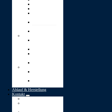
Wärme
Wunsch
4 kleine goldene
Blätter
4 kleine goldene
Herzen
Option: Gravur
Schmuck
Bead-
Silberanhänger
Herz-Anhänger
Kugel „Lieber
Mensch“
„Stern-Taler“
Bestattungen
Naturbestattung in
Deutschland
Naturbestattung in
der Schweiz
Ablauf & Herstellung
Kontakt
Impressum
Allgemeine
Geschäftsbedingungen