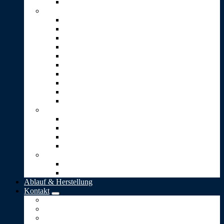
Stein-Pyramide
Skulpturen T-Z
Träne (2er-Set)
Traumwelt
Umarmung (Vicenza-Stein)
Unendlichkeit
Ursprung
Wärme
Wunsch
4 kleine goldene Blätter
4 kleine goldene Herzen
Option: Gravur
Schmuck
Bead-Silberanhänger
Herz-Anhänger
Kugel „Lieber Mensch“
„Stern-Taler“
Bestattungen
Naturbestattung in Deutschland
Naturbestattung in der Schweiz
Ablauf & Herstellung
Kontakt
Impressum
Allgemeine Geschäftsbedingungen
Datenschutz