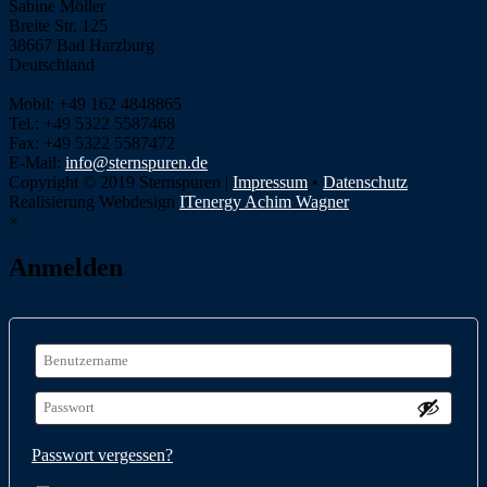
Sabine Möller
Breite Str. 125
38667 Bad Harzburg
Deutschland
Mobil: +49 162 4848865
Tel.: +49 5322 5587468
Fax: +49 5322 5587472
E-Mail:
info@sternspuren.de
Copyright © 2019 Sternspuren |
Impressum
•
Datenschutz
Realisierung Webdesign
ITenergy Achim Wagner
×
Anmelden
Passwort vergessen?