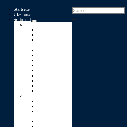
Springe
Startseite
zum
Suchen
Über uns
Inhalt
nach:
Sortiment
Skulpturen A-S
Ewiges Licht
Geborgenheit
Glaube-Liebe-
Hoffnung
Goldener Engel
Goldenes Herz
Kleiner Engel
Lebensbaum
Lebensweg
Lichtblick
Puzzle
Stärke
Stein-Pyramide
Skulpturen T-Z
Träne (2er-Set)
Traumwelt
Umarmung
(Vicenza-Stein)
Unendlichkeit
Ursprung