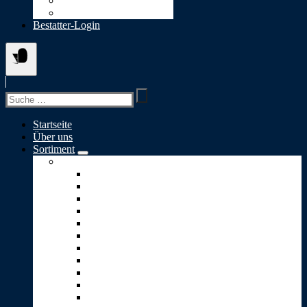
Datenschutz
Cookie-Richtlinie (EU)
Bestatter-Login
Suchen
nach:
Startseite
Über uns
Sortiment
Skulpturen A-S
Ewiges Licht
Geborgenheit
Glaube-Liebe-Hoffnung
Goldener Engel
Goldenes Herz
Kleiner Engel
Lebensbaum
Lebensweg
Lichtblick
Puzzle
Stärke