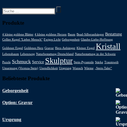
Suchen
nach:
Produkte
Bestattung
4 kleine goldene Blätter
4 kleine goldene Herzen
Baum
Bead-Silberanhänger
Collier Kugel "Lieber Mensch"
Ewiges Licht
Geborgenheit
Glaube-Liebe-Hoffnung
Kristall
Goldener Engel
Goldenes Herz
Gravur
Herz-Anhänger
Kleiner Engel
Lebensbaum
Lebensweg
Naturbestattung Deutschland
Naturbestattung in der Schweiz
Skulptur
Schmuck
Service
Puzzle
Stein-Pyramide
Stärke
Traumwelt
Umarmung (Vicenza-Stein)
Unendlichkeit
Ursprung
Wunsch
Wärme
„Stern-Taler“
Beliebteste Produkte
Geborgenheit
Option: Gravur
Ursprung